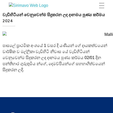
Sirimavo Bandaranaike Vidyalaya
Sirimavo Bandaranaike Vidyalaya Official Website
වැඩිහිටියන් වෙනුවෙන්ම සිදුකරන ලද දානමය පුණ්‍ය කර්මය
2024
පාසලේ ප්‍රාථමික අංශයේ 1 වසර දි යණියන් ගේ දායකත්වයෙන්
වාර්ෂික ව මල්ලිකා වැඩිහිටි නිවාස යේ වැඩිහිටියන්
වෙනුවෙන්ම සිදුකරන ලද දානමය පුණ්‍ය කර්මය 02/01 දින
පන්තිභාර ගුරුතුමිය න්ගේ, දෙමව්පියන්ගේ සහභාගිත්වයෙන්
සිදුකරන ලදි.